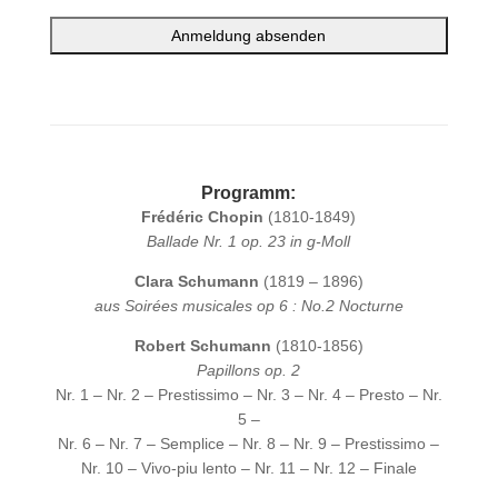
A
l
t
e
Programm:
r
Frédéric Chopin
(1810-1849)
n
Ballade Nr. 1 op. 23 in g-Moll
a
t
Clara Schumann
(1819 – 1896)
i
aus Soirées musicales op 6 : No.2 Nocturne
v
e
Robert Schumann
(1810-1856)
:
Papillons op. 2
Nr. 1 – Nr. 2 – Prestissimo – Nr. 3 – Nr. 4 – Presto – Nr.
5 –
Nr. 6 – Nr. 7 – Semplice – Nr. 8 – Nr. 9 – Prestissimo –
Nr. 10 – Vivo-piu lento – Nr. 11 – Nr. 12 – Finale