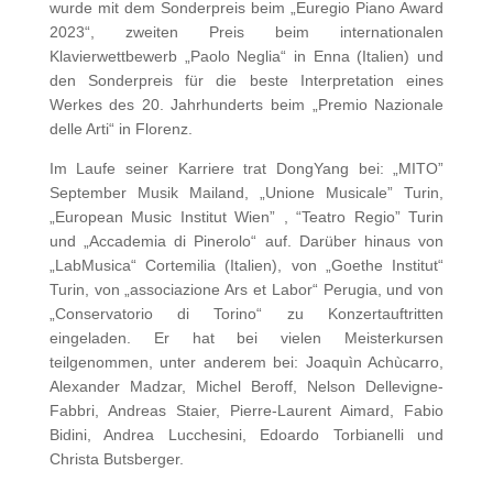
wurde mit dem Sonderpreis beim „Euregio Piano Award
2023“, zweiten Preis beim internationalen
Klavierwettbewerb „Paolo Neglia“ in Enna (Italien) und
den Sonderpreis für die beste Interpretation eines
Werkes des 20. Jahrhunderts beim „Premio Nazionale
delle Arti“ in Florenz.
Im Laufe seiner Karriere trat DongYang bei: „MITO”
September Musik Mailand, „Unione Musicale” Turin,
„European Music Institut Wien” , “Teatro Regio” Turin
und „Accademia di Pinerolo“ auf. Darüber hinaus von
„LabMusica“ Cortemilia (Italien), von „Goethe Institut“
Turin, von „associazione Ars et Labor“ Perugia, und von
„Conservatorio di Torino“ zu Konzertauftritten
eingeladen. Er hat bei vielen Meisterkursen
teilgenommen, unter anderem bei: Joaquìn Achùcarro,
Alexander Madzar, Michel Beroff, Nelson Dellevigne-
Fabbri, Andreas Staier, Pierre-Laurent Aimard, Fabio
Bidini, Andrea Lucchesini, Edoardo Torbianelli und
Christa Butsberger.