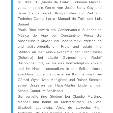
teil. Ihre CD „Viento de Plata“ (Columna Música)
versammelt die Werke von Jesús Bal y Gay und
Rosa García Ascot, Komponisten zur Zeit von
Federico García Lorca, Manuel de Falla und Luis
Buñuel.
Paula Ríos erwarb am Conservatorio Superior de
Música de Vigo bei Constantino Pérez die
Abschlüsse in Klavier und Theorie mit Auszeichnung
und außerordentlichem Preis und setzte ihre
Studien an der Musik-Akademie der Stadt Basel
(Schweiz) bei László Gyimesi und Rudolf
Buchbinder fort, wo sie das Konzertdiplom erwarb
und ihr Nachdiplomstudium in der Solistenklasse
abschloss. Zudem studierte sie Kammermusik bei
Gérard Wyss, Ivan Monighetti und Rainer Schmidt
sowie Dirigieren bei Hans-Martin Linde an der
Schola Cantorum Basiliensis.
Sie vertiefte ihre Studien bei Claudio Martínez
Mehner und nahm an Meisterkursen u.a. von
Elisabeth Leonskaja, Alicia de Larrocha, Piotr