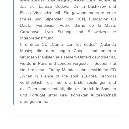
Anderszewski, Rita Wagner, Alexei Lubimov, Andrej
Jasinski, Larissa Dedova, Dimitri Bashkirov und
Elisso Virsaladze teil. Sie gewann mehrere erste
Preise und Stipendien von RCN, Fundación Gil
Dávila, Fundación Pedro Barrié de la Maza,
Caixanova, Lyra Stiftung und Schweizerische
Interpretenstiftung.
Ihre dritte CD „Cantar con los dedos“ (Calanda
Music), die dem jungen Chopin und anderen
virtuosen Pianisten aus seinem Umfeld gewidmet ist,
wurde in Paris und London vorgestellt. Soeben hat
sie ihre neue, Fanny Mendelssohn gewidmete CD
„When in silence of the soul“ (Eudora Records)
veröffentlicht, die mehrere Ersteinspielungen und
die Ostersonate enthält, die sie kürzlich in Spanien
und Portugal unter ihrer korrekten Autorenschaft
uraufgeführt hat.