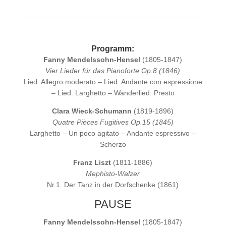
A
l
t
e
Programm:
r
Fanny Mendelssohn-Hensel
(1805-1847)
n
Vier Lieder für das Pianoforte Op.8 (1846)
a
Lied. Allegro moderato – Lied. Andante con espressione
t
– Lied. Larghetto – Wanderlied. Presto
i
v
Clara Wieck-Schumann
(1819-1896)
e
Quatre Pièces Fugitives Op.15 (1845)
:
Larghetto – Un poco agitato – Andante espressivo –
Scherzo
Franz Liszt
(1811-1886)
Mephisto-Walzer
Nr.1. Der Tanz in der Dorfschenke (1861)
PAUSE
Fanny Mendelssohn-Hensel
(1805-1847)