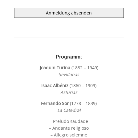
A
l
t
e
r
Programm:
n
Joaquin Turina
(1882 – 1949)
a
Sevillanas
t
i
Isaac Albéniz
(1860 – 1909)
v
Asturias
e
Fernando Sor
(1778 – 1839)
:
La Catedral
– Preludo saudade
– Andante religioso
– Allegro solemne