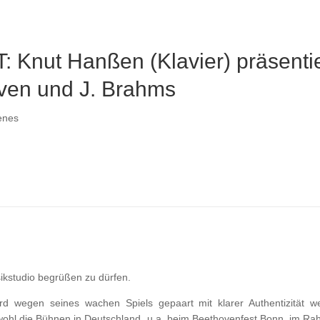
 Knut Hanßen (Klavier) präsentie
oven und J. Brahms
enes
ikstudio begrüßen zu dürfen.
d wegen seines wachen Spiels gepaart mit klarer Authentizität we
sowohl die Bühnen in Deutschland, u.a. beim Beethovenfest Bonn, im R