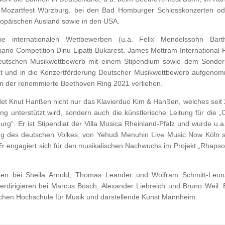
 Mozartfest Würzburg, bei den Bad Homburger Schlosskonzerten od
ropäischen Ausland sowie in den USA.
ie internationalen Wettbewerben (u.a. Felix Mendelssohn Bart
ano Competition Dinu Lipatti Bukarest, James Mottram International 
Deutschen Musikwettbewerb mit einem Stipendium sowie dem Sonder
hnet und in die Konzertförderung Deutscher Musikwettbewerb aufgeno
n der renommierte Beethoven Ring 2021 verliehen.
det Knut Hanßen nicht nur das Klavierduo Kim & Hanßen, welches seit
g unterstützt wird, sondern auch die künstlerische Leitung für die „C
“. Er ist Stipendiat der Villa Musica Rheinland-Pfalz und wurde u.a
tung des deutschen Volkes, von Yehudi Menuhin Live Music Now Köln 
r engagiert sich für den musikalischen Nachwuchs im Projekt „Rhapso
nßen bei Sheila Arnold, Thomas Leander und Wolfram Schmitt-Leon
terdirigieren bei Marcus Bosch, Alexander Liebreich und Bruno Weil. E
ichen Hochschule für Musik und darstellende Kunst Mannheim.