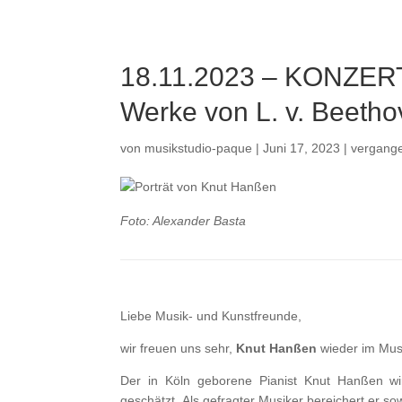
18.11.2023 – KONZERT:
Werke von L. v. Beeth
von
musikstudio-paque
|
Juni 17, 2023
|
vergang
Foto: Alexander Basta
Liebe Musik- und Kunstfreunde,
wir freuen uns sehr,
Knut Hanßen
wieder im Mus
Der in Köln geborene Pianist Knut Hanßen wir
geschätzt. Als gefragter Musiker bereichert er 