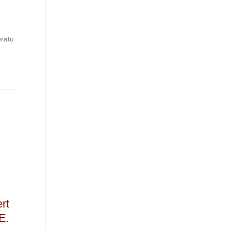
erato
rt
E.