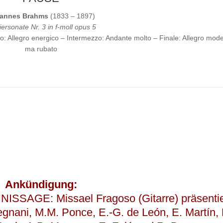
annes Brahms
(1833 – 1897)
iersonate Nr. 3 in f-moll opus 5
: Allegro energico – Intermezzo: Andante molto – Finale: Allegro mod
ma rubato
Ankündigung:
ISSAGE: Missael Fragoso (Gitarre) präsentie
gnani, M.M. Ponce, E.-G. de León, E. Martín, 