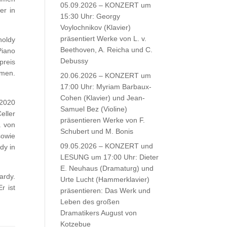
05.09.2026 – KONZERT um
er in
15:30 Uhr: Georgy
Voylochnikov (Klavier)
präsentiert Werke von L. v.
holdy
Beethoven, A. Reicha und C.
Piano
Debussy
preis
mmen.
20.06.2026 – KONZERT um
17:00 Uhr: Myriam Barbaux-
Cohen (Klavier) und Jean-
 2020
Samuel Bez (Violine)
eller
präsentieren Werke von F.
. von
Schubert und M. Bonis
sowie
09.05.2026 – KONZERT und
dy in
LESUNG um 17:00 Uhr: Dieter
E. Neuhaus (Dramaturg) und
ardy.
Urte Lucht (Hammerklavier)
r ist
präsentieren: Das Werk und
Leben des großen
Dramatikers August von
Kotzebue