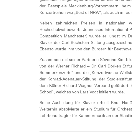
der Festspiele Mecklenburg-Vorpommern, beim
Konzertreihen wie „Best of NRW“, als auch im eu
Neben zahlreichen Preisen in nationalen w
Hochschulwettbewerb, Jeunesses International Pi
Competition Manchester) wurde er jüngst im 
Klavier der Carl Bechstein Stiftung ausgezeic
Ebenso wurde ihm von den Bürgern für Beethove
Zusammen mit seiner Partnerin Séverine Kim bil
von der Werner Richard – Dr. Carl Dörken Stiftun
Sommerkonzerte“ und die „Konzertwoche Wolfsburg
der Konrad-Adenauer-Stiftung, der Studienstif
dem Kölner Richard-Wagner-Verband gefördert. E
School“, welches von Lars Vogt initiiert wurde.
Seine Ausbildung für Klavier erhielt Knut Ha
Weiterhin absolvierte er ein Studium für Orches
Lehrbeauftragter für Kammermusik an der Staatl