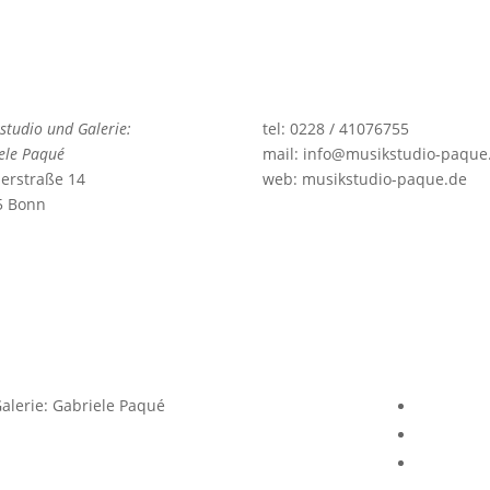
studio und Galerie:
tel: 0228 / 41076755
ele Paqué
mail: info@musikstudio-paque
erstraße 14
web: musikstudio-paque.de
5 Bonn
alerie: Gabriele Paqué