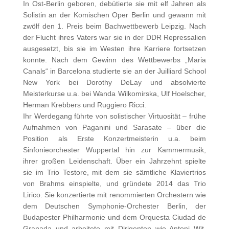
In Ost-Berlin geboren, debütierte sie mit elf Jahren als
Solistin an der Komischen Oper Berlin und gewann mit
zwölf den 1. Preis beim Bachwettbewerb Leipzig. Nach
der Flucht ihres Vaters war sie in der DDR Repressalien
ausgesetzt, bis sie im Westen ihre Karriere fortsetzen
konnte. Nach dem Gewinn des Wettbewerbs „Maria
Canals“ in Barcelona studierte sie an der Juilliard School
New York bei Dorothy DeLay und absolvierte
Meisterkurse u.a. bei Wanda Wilkomirska, Ulf Hoelscher,
Herman Krebbers und Ruggiero Ricci.
Ihr Werdegang führte von solistischer Virtuosität – frühe
Aufnahmen von Paganini und Sarasate – über die
Position als Erste Konzertmeisterin u.a. beim
Sinfonieorchester Wuppertal hin zur Kammermusik,
ihrer großen Leidenschaft. Über ein Jahrzehnt spielte
sie im Trio Testore, mit dem sie sämtliche Klaviertrios
von Brahms einspielte, und gründete 2014 das Trio
Lirico. Sie konzertierte mit renommierten Orchestern wie
dem Deutschen Symphonie-Orchester Berlin, der
Budapester Philharmonie und dem Orquesta Ciudad de
Granada und arbeitete mit Dirigenten wie Antoni Wit,