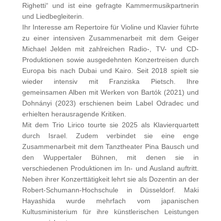
Righetti“ und ist eine gefragte Kammermusikpartnerin
und Liedbegleiterin.
Ihr Interesse am Repertoire für Violine und Klavier führte
zu einer intensiven Zusammenarbeit mit dem Geiger
Michael Jelden mit zahlreichen Radio-, TV- und CD-
Produktionen sowie ausgedehnten Konzertreisen durch
Europa bis nach Dubai und Kairo. Seit 2018 spielt sie
wieder intensiv mit Franziska Pietsch. Ihre
gemeinsamen Alben mit Werken von Bartók (2021) und
Dohnányi (2023) erschienen beim Label Odradec und
erhielten herausragende Kritiken.
Mit dem Trio Lirico tourte sie 2025 als Klavierquartett
durch Israel. Zudem verbindet sie eine enge
Zusammenarbeit mit dem Tanztheater Pina Bausch und
den Wuppertaler Bühnen, mit denen sie in
verschiedenen Produktionen im In- und Ausland auftritt.
Neben ihrer Konzerttätigkeit lehrt sie als Dozentin an der
Robert-Schumann-Hochschule in Düsseldorf. Maki
Hayashida wurde mehrfach vom japanischen
Kultusministerium für ihre künstlerischen Leistungen