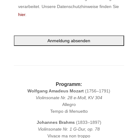
verarbeitet. Unsere Datenschutzhinweise finden Sie
hier
.
A
l
t
e
Programm:
r
Wolfgang Amadeus Mozart
(1756–1791)
n
Violinsonate Nr. 28 e-Moll, KV 304
a
Allegro
t
Tempo di Menuetto
i
v
Johannes Brahms
(1833–1897)
e
Violinsonate Nr. 1 G-Dur, op. 78
:
Vivace ma non troppo