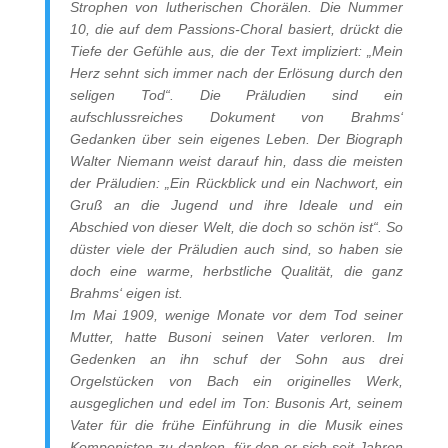
Strophen von lutherischen Chorälen. Die Nummer
10, die auf dem Passions-Choral basiert, drückt die
Tiefe der Gefühle aus, die der Text impliziert: „Mein
Herz sehnt sich immer nach der Erlösung durch den
seligen Tod“. Die Präludien sind ein
aufschlussreiches Dokument von Brahms‘
Gedanken über sein eigenes Leben. Der Biograph
Walter Niemann weist darauf hin, dass die meisten
der Präludien: „Ein Rückblick und ein Nachwort, ein
Gruß an die Jugend und ihre Ideale und ein
Abschied von dieser Welt, die doch so schön ist“. So
düster viele der Präludien auch sind, so haben sie
doch eine warme, herbstliche Qualität, die ganz
Brahms‘ eigen ist.
Im Mai 1909, wenige Monate vor dem Tod seiner
Mutter, hatte Busoni seinen Vater verloren. Im
Gedenken an ihn schuf der Sohn aus drei
Orgelstücken von Bach ein originelles Werk,
ausgeglichen und edel im Ton: Busonis Art, seinem
Vater für die frühe Einführung in die Musik eines
Komponisten zu danken, für den er sich seit Jahren