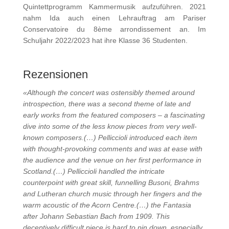
Quintettprogramm Kammermusik aufzuführen. 2021
nahm Ida auch einen Lehrauftrag am Pariser
Conservatoire du 8ème arrondissement an. Im
Schuljahr 2022/2023 hat ihre Klasse 36 Studenten.
Rezensionen
«Although the concert was ostensibly themed around
introspection, there was a second theme of late and
early works from the featured composers – a fascinating
dive into some of the less know pieces from very well-
known composers.(…)
Pelliccioli introduced each item
with thought-provoking comments and was at ease with
the audience and the venue on her first performance in
Scotland.(…)
Pelliccioli handled the intricate
counterpoint with great skill, funnelling Busoni, Brahms
and Lutheran church music through her fingers and the
warm acoustic of the Acorn Centre.(…)
the Fantasia
after Johann Sebastian Bach from 1909. This
deceptively difficult piece is hard to pin down, especially