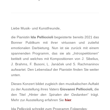
Liebe Musik- und Kunstfreunde,
die Pianistin
Ida Pelliccioli
begeisterte bereits 2021 das
Bonner Publikum mit ihrer virtuosen und zutiefst
emotionalen Darbietung. Nun ist sie zurück mit einem
spannenden Programm, das sie als „
Introspektionen
“
betitelt und welches mit Kompositionen von J. Sibelius,
J. Brahms, F. Busoni, L. Janáček und S. Rachmaninov
aufwartet. Den Lebenslauf der Pianistin finden Sie weiter
unten.
Dieses Konzert bildet zugleich den musikalischen Auftakt
zu der Ausstellung ihres Vaters
Giovanni Pelliccioli,
die
den Titel „
Hinter den Spiralen der Gedanken
“ trägt.
Mehr zur Ausstellung erfahren Sie
hier
.
Ida Pelliccioli schreibt zum Programm Folgendes: