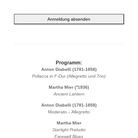
A
l
t
e
Programm:
r
Anton Diabelli (1781-1858)
n
Pollacca in F-Dur (Allegretto und Trio)
a
t
Martha Mier (*1936)
i
Ancient Lantern
v
e
Anton Diabelli (1781-1858)
:
Moderato – Allegretto
Martha Mier
Starlight Preludio
Farewell Blues