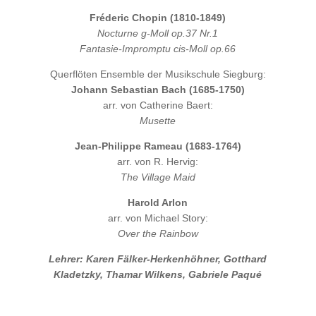
Fréderic Chopin (1810-1849)
Nocturne g-Moll op.37 Nr.1
Fantasie-Impromptu cis-Moll op.66
Querflöten Ensemble der Musikschule Siegburg:
Johann Sebastian Bach (1685-1750)
arr. von Catherine Baert:
Musette
Jean-Philippe Rameau (1683-1764)
arr. von R. Hervig:
The Village Maid
Harold Arlon
arr. von Michael Story:
Over the Rainbow
Lehrer: Karen Fälker-Herkenhöhner, Gotthard
Kladetzky, Thamar Wilkens, Gabriele Paqué