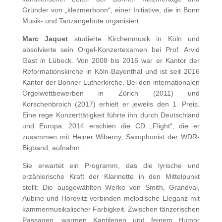
Gründer von „klezmerbonn“, einer Initiative, die in Bonn
Musik- und Tanzangebote organisiert.
Marc Jaquet
studierte Kirchenmusik in Köln und
absolvierte sein Orgel-Konzertexamen bei Prof. Arvid
Gast in Lübeck. Von 2008 bis 2016 war er Kantor der
Reformationskirche in Köln-Bayenthal und ist seit 2016
Kantor der Bonner Lutherkirche. Bei den internationalen
Orgelwettbewerben in Zürich (2011) und
Korschenbroich (2017) erhielt er jeweils den 1. Preis.
Eine rege Konzerttätigkeit führte ihn durch Deutschland
und Europa. 2014 erschien die CD „Flight“, die er
zusammen mit Heiner Wiberny, Saxophonist der WDR-
Bigband, aufnahm.
Sie erwartet ein Programm, das die lyrische und
erzählerische Kraft der Klarinette in den Mittelpunkt
stellt: Die ausgewählten Werke von Smith, Grandval,
Aubine und Horovitz verbinden melodische Eleganz mit
kammermusikalischer Farbigkeit. Zwischen tänzerischen
Passagen, warmen Kantilenen und feinem Humor