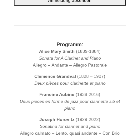
A
l
t
e
Programm:
r
Alice Mary Smith
(1839-1884)
n
Sonata for A Clarinet and Piano
a
Allegro – Andante – Allegro Pastorale
t
i
Clemence Grandval
(1828 – 1907)
v
Deux pièces pour clarinette et piano
e
:
Francine Aubine
(1938-2016)
Deux pièces en forme de jazz pour clarinette sib et
piano
Joseph Horovitz
(1929-2022)
Sonatina for clarinet and piano
Allegro calmato – Lento, quasi andante – Con Brio